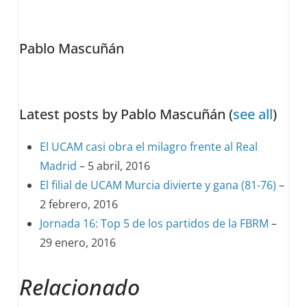
tabs
change
Pablo Mascuñán
content
below.
Latest posts by Pablo Mascuñán
(
see all
)
El UCAM casi obra el milagro frente al Real
Madrid
– 5 abril, 2016
El filial de UCAM Murcia divierte y gana (81-76)
–
2 febrero, 2016
Jornada 16: Top 5 de los partidos de la FBRM
–
29 enero, 2016
Relacionado