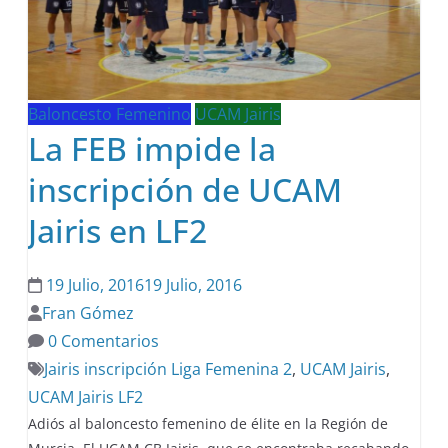
Baloncesto Femenino
UCAM Jairis
La FEB impide la
inscripción de UCAM
Jairis en LF2
19 Julio, 2016
19 Julio, 2016
Fran Gómez
0 Comentarios
Jairis inscripción Liga Femenina 2
,
UCAM Jairis
,
UCAM Jairis LF2
Adiós al baloncesto femenino de élite en la Región de