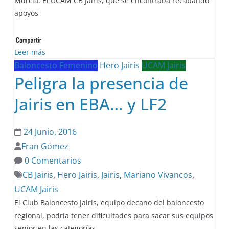
Murcia. El UCAM CB Jairis, que se encontraba recabando
apoyos
Leer más
Baloncesto Femenino
Hero Jairis
UCAM Jairis
Peligra la presencia de
Jairis en EBA… y LF2
24 Junio, 2016
Fran Gómez
0 Comentarios
CB Jairis
,
Hero Jairis
,
Jairis
,
Mariano Vivancos
,
UCAM Jairis
El Club Baloncesto Jairis, equipo decano del baloncesto
regional, podría tener dificultades para sacar sus equipos
senior en las categorías