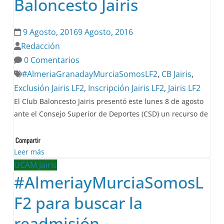
Baloncesto Jairis
9 Agosto, 2016
9 Agosto, 2016
Redacción
0 Comentarios
#AlmeriaGranadayMurciaSomosLF2
,
CB Jairis
,
Exclusión Jairis LF2
,
Inscripción Jairis LF2
,
Jairis LF2
El Club Baloncesto Jairis presentó este lunes 8 de agosto
ante el Consejo Superior de Deportes (CSD) un recurso de
Leer más
UCAM Jairis
#AlmeriayMurciaSomosL
F2 para buscar la
readmisión