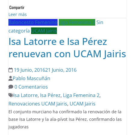
Leer más
Baloncesto Femenino
Liga Femenina 2
Sin
categoría
UCAM Jairis
Isa Latorre e Isa Pérez
renuevan con UCAM Jairis
19 Junio, 2016
21 Junio, 2016
Pablo Mascuñán
0 Comentarios
Isa Latorre
,
Isa Pérez
,
Liga Femenina 2
,
Renovaciones UCAM Jairis
,
UCAM Jairis
El conjunto murciano ha confirmado la renovación de la
base Isa Latorre y la ala-pívot Isa Pérez, confirmando las
jugadoras