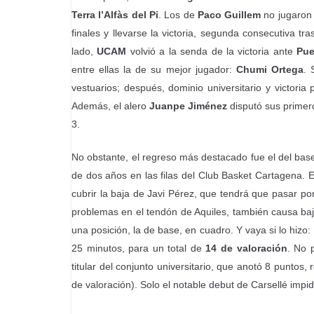
Terra l’Alfàs del Pi
. Los de
Paco Guillem
no jugaron 
finales y llevarse la victoria, segunda consecutiva t
lado,
UCAM
volvió a la senda de la victoria ante
Pue
entre ellas la de su mejor jugador:
Chumi Ortega
. 
vestuarios; después, dominio universitario y victoria
Además, el alero
Juanpe Jiménez
disputó sus primero
3.
No obstante, el regreso más destacado fue el del ba
de dos años en las filas del Club Basket Cartagena. E
cubrir la baja de Javi Pérez, que tendrá que pasar p
problemas en el tendón de Aquiles, también causa baj
una posición, la de base, en cuadro. Y vaya si lo hizo
25 minutos, para un total de
14 de valoración
. No 
titular del conjunto universitario, que anotó 8 puntos,
de valoración). Solo el notable debut de Carsellé impi