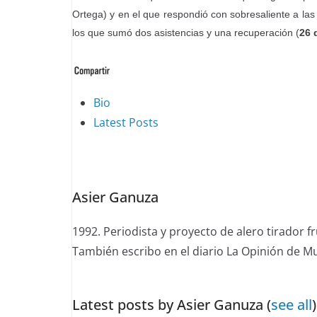
Ortega) y en el que respondió con sobresaliente a la
los que sumó dos asistencias y una recuperación (
26 
The
Bio
following
Latest Posts
two
tabs
change
Asier Ganuza
content
below.
1992. Periodista y proyecto de alero tirador
También escribo en el diario La Opinión de Mu
Latest posts by Asier Ganuza
(
see all
)