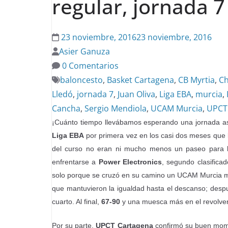
regular, jornada 7
23 noviembre, 2016
23 noviembre, 2016
Asier Ganuza
0 Comentarios
baloncesto
,
Basket Cartagena
,
CB Myrtia
,
Ch
Lledó
,
jornada 7
,
Juan Oliva
,
Liga EBA
,
murcia
,
Cancha
,
Sergio Mendiola
,
UCAM Murcia
,
UPCT
¡Cuánto tiempo llevábamos esperando una jornada así
Liga EBA
por primera vez en los casi dos meses que
del curso no eran ni mucho menos un paseo para 
enfrentarse a
Power Electronics
, segundo clasifica
solo porque se cruzó en su camino un UCAM Murcia m
que mantuvieron la igualdad hasta el descanso; despu
cuarto. Al final,
67-90
y una muesca más en el revolver 
Por su parte,
UPCT Cartagena
confirmó su buen momen