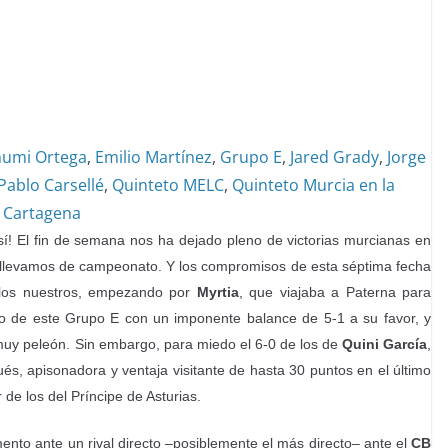
umi Ortega
,
Emilio Martínez
,
Grupo E
,
Jared Grady
,
Jorge
Pablo Carsellé
,
Quinteto MELC
,
Quinteto Murcia en la
 Cartagena
! El fin de semana nos ha dejado pleno de victorias murcianas en
 llevamos de campeonato. Y los compromisos de esta séptima fecha
los nuestros, empezando por
Myrtia
, que viajaba a Paterna para
do de este Grupo E con un imponente balance de 5-1 a su favor, y
uy peleón. Sin embargo, para miedo el 6-0 de los de
Quini García
,
és, apisonadora y ventaja visitante de hasta 30 puntos en el último
de los del Príncipe de Asturias.
to ante un rival directo –posiblemente el más directo– ante el
CB