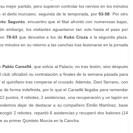
su mejor partido, pero supieron controlar los nervios en los minutos
ras el derbi murciano, segunda de la temporada, por
53-58
. Por otro
rto Sagunto
, encuentro que el filial afrontó con numerosas bajas,
Sin embargo, los visitantes aguantaron tan solo hasta el paso por
 por
78-63
que devuelve a los de
Kuko Cruza
a la segunda plaza.
s minutos en su retorno a las canchas tras lesionarse en la jornada
se
Pablo Carsellé
, que volvía al Palacio, no tras lesión, sino después
l club oficializó su contratación a finales de la semana pasada para
or el quirófano tras romperse el cruzado. Además, Dani Serrano, con
a de forma indefinida, por lo que el Carsellé llegaba para remendar
: 12 puntos, 4 rebotes, 2 asistencias, una recuperación y un tapón en
podemos dejar de destacar a su compañero Emilio Martínez, base
 recogió 2 rebotes, repartió 6 asistencias y recuperó dos balones (14
de su primer Quinteto Murcia en la Cancha.