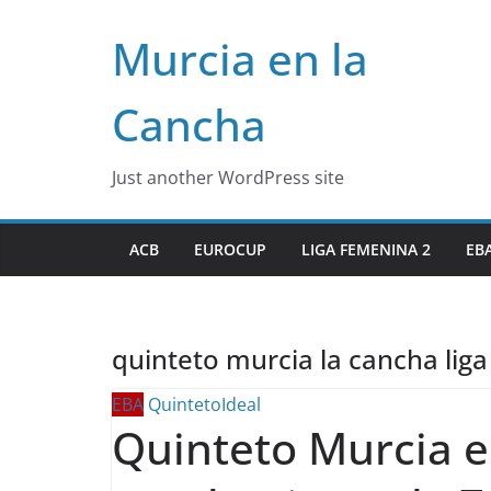
Skip
Murcia en la
to
content
Cancha
Just another WordPress site
ACB
EUROCUP
LIGA FEMENINA 2
EB
quinteto murcia la cancha liga
EBA
QuintetoIdeal
Quinteto Murcia en