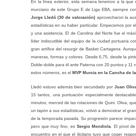
En la línea exterior, esta semana tenemos a la que e
murciano de este Grupo E de Liga EBA, siempre co
Jorge Lledó (30 de valoración)
aprovecharon la aus
estadísticas en su haber particular. Empecemos por 
y una asistencia. El de Carolina del Norte fue el má
líder indiscutible del equipo de la ciudad portuaria 
gran artífice del resurgir de Basket Cartagena. Aunque
maneras, formas y colores. Desde 6,75, desde la pintu
Doble-doble para él ante Paterna con 20 puntos y 11 
estos números, es el
MVP Murcia en la Cancha de la
Lledó estuvo además bien secundado por
Juan Oliv
15 tantos, una puntuación especialmente destacable
minutos, merced de las rotaciones de Quini. Oliva, qu
un tapón a sus estadísticas, volvió a demostrar el gra
de la temporada pasada. Su progresión parece impar
pero que muy fino, es
Sergio Mendiola
. El pívot d
encuentro en el que el ilicitano tuvo que coger resp