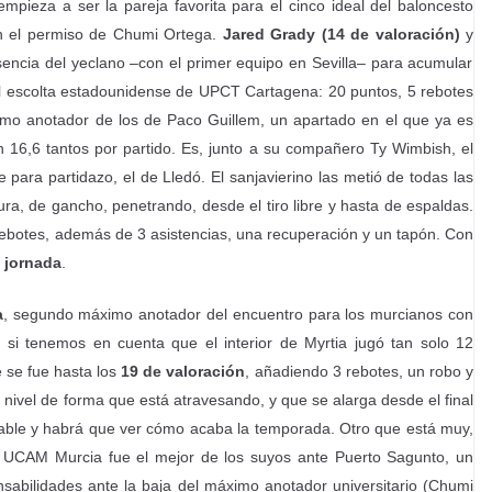
mpieza a ser la pareja favorita para el cinco ideal del baloncesto
n el permiso de Chumi Ortega.
Jared Grady (14 de valoración)
y
encia del yeclano –con el primer equipo en Sevilla– para acumular
el escolta estadounidense de UPCT Cartagena: 20 puntos, 5 rebotes
ximo anotador de los de Paco Guillem, un apartado en el que ya es
con 16,6 tantos por partido. Es, junto a su compañero Ty Wimbish, el
 para partidazo, el de Lledó. El sanjavierino las metió de todas las
ra, de gancho, penetrando, desde el tiro libre y hasta de espaldas.
rebotes, además de 3 asistencias, una recuperación y un tapón. Con
 jornada
.
a
, segundo máximo anotador del encuentro para los murcianos con
 si tenemos en cuenta que el interior de Myrtia jugó tan solo 12
e se fue hasta los
19 de valoración
, añadiendo 3 rebotes, un robo y
n nivel de forma que está atravesando, y que se alarga desde el final
able y habrá que ver cómo acaba la temporada. Otro que está muy,
e UCAM Murcia fue el mejor de los suyos ante Puerto Sagunto, un
onsabilidades ante la baja del máximo anotador universitario (Chumi