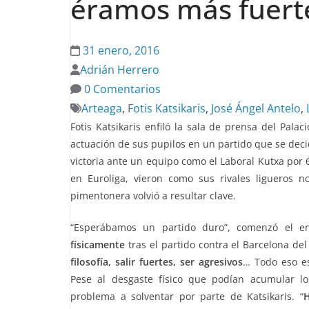
éramos más fuerte
31 enero, 2016
Adrián Herrero
0 Comentarios
Arteaga
,
Fotis Katsikaris
,
José Ángel Antelo
,
Fotis Katsikaris enfiló la sala de prensa del Palac
actuación de sus pupilos en un partido que se dec
victoria ante un equipo como el Laboral Kutxa por 6
en Euroliga, vieron como sus rivales ligueros 
pimentonera volvió a resultar clave.
“Esperábamos un partido duro”, comenzó el en
físicamente
tras el partido contra el Barcelona de
filosofía, salir fuertes, ser agresivos
… Todo eso es
Pese al desgaste físico que podían acumular lo
problema a solventar por parte de Katsikaris. “
H