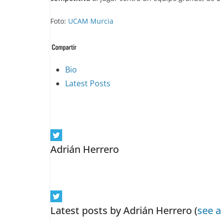
Foto:
UCAM Murcia
The
Bio
following
Latest Posts
two
tabs
change
content
Adrián Herrero
below.
Latest posts by Adrián Herrero
(
see a