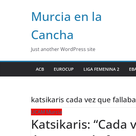
Skip
Murcia en la
to
content
Cancha
Just another WordPress site
ACB
EUROCUP
LIGA FEMENINA 2
EB
katsikaris cada vez que falla
UCAM Murcia
Katsikaris: “Cada