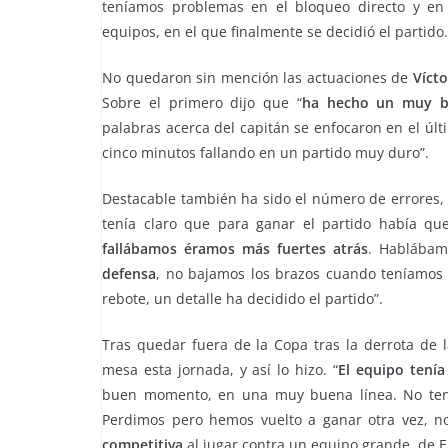
teníamos problemas en el bloqueo directo y en
equipos, en el que finalmente se decidió el partido. 
No quedaron sin mención las actuaciones de
Vícto
Sobre el primero dijo que “
ha hecho un muy bu
palabras acerca del capitán se enfocaron en el últ
cinco minutos fallando en un partido muy duro”.
Destacable también ha sido el número de errores, 
tenía claro que para ganar el partido había que
fallábamos éramos más fuertes atrás
. Hablábam
defensa
, no bajamos los brazos cuando teníamos 
rebote, un detalle ha decidido el partido”.
Tras quedar fuera de la Copa tras la derrota de 
mesa esta jornada, y así lo hizo. “
El equipo tenía
buen momento, en una muy buena línea. No tení
Perdimos pero hemos vuelto a ganar otra vez, no
competitiva
al jugar contra un equipo grande, de E