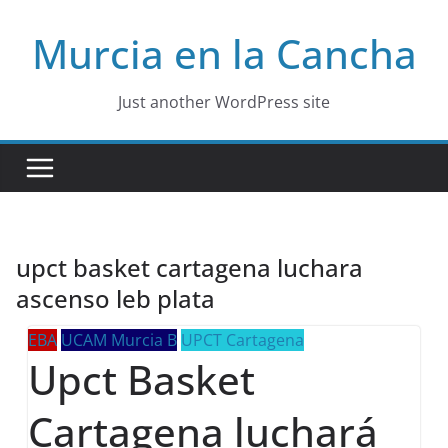
Skip
Murcia en la Cancha
to
content
Just another WordPress site
upct basket cartagena luchara
ascenso leb plata
EBA
UCAM Murcia B
UPCT Cartagena
Upct Basket
Cartagena luchará