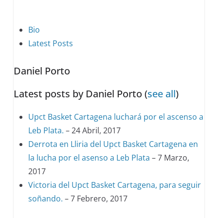
The
Bio
following
Latest Posts
two
Daniel Porto
tabs
change
Latest posts by Daniel Porto
(
see all
)
content
below.
Upct Basket Cartagena luchará por el ascenso a
Leb Plata.
– 24 Abril, 2017
Derrota en Lliria del Upct Basket Cartagena en
la lucha por el asenso a Leb Plata
– 7 Marzo,
2017
Victoria del Upct Basket Cartagena, para seguir
soñando.
– 7 Febrero, 2017