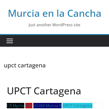
Skip
Murcia en la Cancha
to
content
Just another WordPress site
upct cartagena
UPCT Cartagena
CB Myrtia
EBA
UCAM Murcia B
UPCT Cartagena