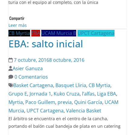
turia con el equipo al completo, con la única
Leer más
CB Myrtia
EBA
UCAM Murcia B
UPCT Cartagena
EBA: salto inicial
7 octubre, 2016
8 octubre, 2016
Asier Ganuza
0 Comentarios
Basket Cartagena
,
Basquet Lliria
,
CB Myrtia
,
Grupo E
,
Jornada 1
,
Kuko Cruza
,
l’alfas
,
Liga EBA
,
Myrtia
,
Paco Guillem
,
previa
,
Quini García
,
UCAM
Murcia
,
UPCT Cartagena
,
Valencia Basket
El árbitro se encuentra en el centro de la cancha,
portando el balón cual bandeja de plata en un catering