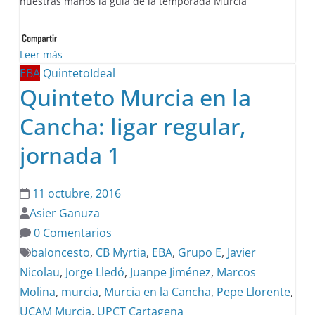
nuestras manos la guía de la temporada Murcia
Leer más
EBA
QuintetoIdeal
Quinteto Murcia en la
Cancha: ligar regular,
jornada 1
11 octubre, 2016
Asier Ganuza
0 Comentarios
baloncesto
,
CB Myrtia
,
EBA
,
Grupo E
,
Javier
Nicolau
,
Jorge Lledó
,
Juanpe Jiménez
,
Marcos
Molina
,
murcia
,
Murcia en la Cancha
,
Pepe Llorente
,
UCAM Murcia
,
UPCT Cartagena