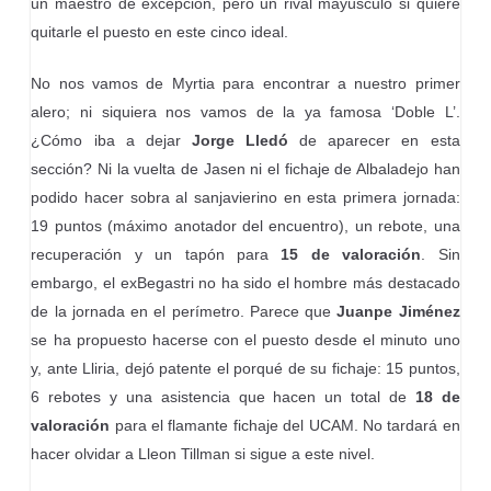
un maestro de excepción, pero un rival mayúsculo si quiere
quitarle el puesto en este cinco ideal.
No nos vamos de Myrtia para encontrar a nuestro primer
alero; ni siquiera nos vamos de la ya famosa ‘Doble L’.
¿Cómo iba a dejar
Jorge Lledó
de aparecer en esta
sección? Ni la vuelta de Jasen ni el fichaje de Albaladejo han
podido hacer sobra al sanjavierino en esta primera jornada:
19 puntos (máximo anotador del encuentro), un rebote, una
recuperación y un tapón para
15 de valoración
. Sin
embargo, el exBegastri no ha sido el hombre más destacado
de la jornada en el perímetro. Parece que
Juanpe Jiménez
se ha propuesto hacerse con el puesto desde el minuto uno
y, ante Lliria, dejó patente el porqué de su fichaje: 15 puntos,
6 rebotes y una asistencia que hacen un total de
18 de
valoración
para el flamante fichaje del UCAM. No tardará en
hacer olvidar a Lleon Tillman si sigue a este nivel.