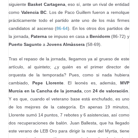
siguiente
Basket Cartagena
, eso sí, ante un rival de entidad
como
Valencia BC
. Los de Paco Guillem fueron a remolque
prácticamente todo el partido ante uno de los más firmes
candidatos al ascenso (
86-64
). En los otros dos partidos de
la jornada,
Paterna
se impuso en casa a
Benidorm
(86-72) y
Puerto Sagunto
a
Jovens Almàssera
(58-69).
Tras el repaso de la jornada, llegamos ya al grueso de este
artículo, al quinteto; ¿y quién es el primer director de
orquesta de la temporada? Pues, como si nada hubiera
cambiado,
Pepe Llorente
. El leonés es, además,
MVP
Murcia en la Cancha de la jornada
, con
24 de valoración
.
Y es que, cuando el veterano base está enchufado, es uno
de los mejores de la categoría. En apenas 19 minutos,
Llorente sumó 14 puntos, 7 rebotes y 6 asistencias, así como
dos recuperaciones de balón. Juan Ballesta, que ha llegado
este verano de LEB Oro para dirigir la nave del Myrtia, tiene