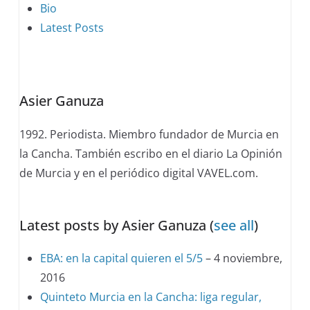
The
Bio
following
Latest Posts
two
tabs
change
Asier Ganuza
content
below.
1992. Periodista. Miembro fundador de Murcia en
la Cancha. También escribo en el diario La Opinión
de Murcia y en el periódico digital VAVEL.com.
Latest posts by Asier Ganuza
(
see all
)
EBA: en la capital quieren el 5/5
– 4 noviembre,
2016
Quinteto Murcia en la Cancha: liga regular,