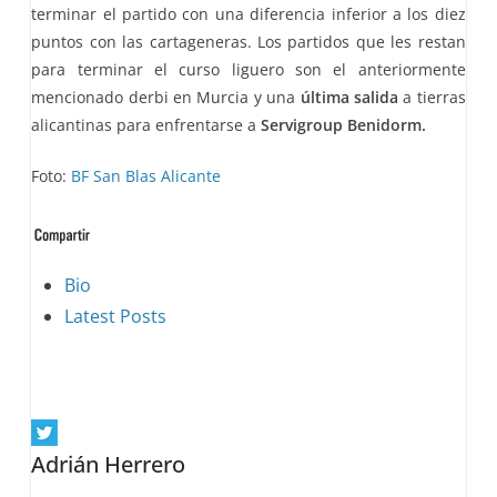
terminar el partido con una diferencia inferior a los diez
puntos con las cartageneras. Los partidos que les restan
para terminar el curso liguero son el anteriormente
mencionado derbi en Murcia y una
última salida
a tierras
alicantinas para enfrentarse a
Servigroup Benidorm.
Foto:
BF San Blas Alicante
The
Bio
following
Latest Posts
two
tabs
change
content
Adrián Herrero
below.