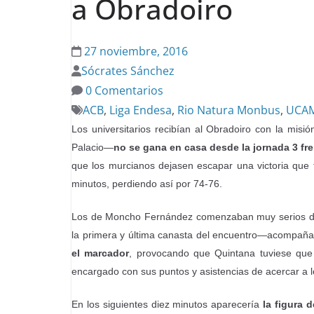
a Obradoiro
27 noviembre, 2016
Sócrates Sánchez
0 Comentarios
ACB
,
Liga Endesa
,
Rio Natura Monbus
,
UCAM
Los universitarios recibían al Obradoiro con la mis
Palacio—
no se gana en casa desde la jornada 3 fr
que los murcianos dejasen escapar una victoria que t
minutos, perdiendo así por 74-76.
Los de Moncho Fernández comenzaban muy serios de 
la primera y última canasta del encuentro—acompañ
el marcador
, provocando que Quintana tuviese que
encargado con sus puntos y asistencias de acercar a l
En los siguientes diez minutos aparecería
la figura 