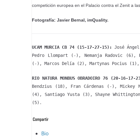
competición europea en el Palacio contra el Zenit a la
Fotografía: Javier Bernal, imQuality.
UCAM MURCIA CB 74 (15-17-27-15):
José Ángel
Pedro Llompart (-), Nemanja Radovic (6), 
(-), Marcos Delía (2), Martynas Pocius (1),
RIO NATURA MONBUS OBRADOIRO 76 (20-16-17-2
Bendzius (18), Fran Cárdenas (-), Mickey 
(4), Santiago Yusta (3), Shayne Whittingto
(5).
The
Bio