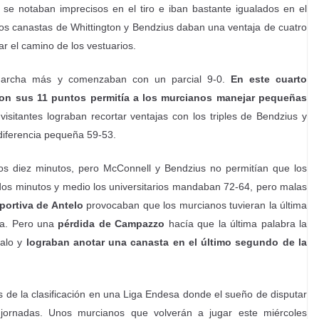
se notaban imprecisos en el tiro e iban bastante igualados en el
dos canastas de Whittington y Bendzius daban una ventaja de cuatro
ar el camino de los vestuarios.
 marcha más y comenzaban con un parcial 9-0.
En este cuarto
 con sus 11 puntos permitía a los murcianos manejar pequeñas
isitantes lograban recortar ventajas con los triples de Bendzius y
diferencia pequeña 59-53.
os diez minutos, pero McConnell y Bendzius no permitían que los
 dos minutos y medio los universitarios mandaban 72-64, pero malas
portiva de Antelo
provocaban que los murcianos tuvieran la última
ria. Pero una
pérdida de Campazzo
hacía que la última palabra la
galo y
lograban anotar una canasta en el último segundo de la
s de la clasificación en una Liga Endesa donde el sueño de disputar
jornadas. Unos murcianos que volverán a jugar este miércoles