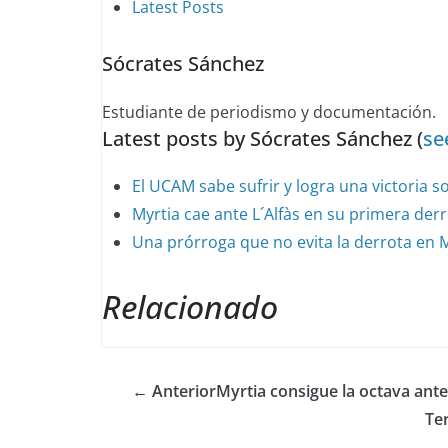
following
Latest Posts
two
Sócrates Sánchez
tabs
change
Estudiante de periodismo y documentación.
content
Latest posts by Sócrates Sánchez
(
see
below.
El UCAM sabe sufrir y logra una victoria so
Myrtia cae ante L´Alfàs en su primera der
Una prórroga que no evita la derrota en 
Relacionado
← Anterior
Myrtia consigue la octava an
Te