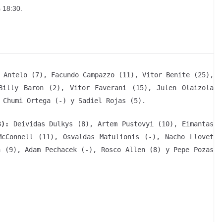
s 18:30.
 Antelo (7), Facundo Campazzo (11), Vitor Benite (25),
Billy Baron (2), Vitor Faverani (15), Julen Olaizola
 Chumi Ortega (-) y Sadiel Rojas (5).
3):
Deividas Dulkys (8), Artem Pustovyi (10), Eimantas
McConnell (11), Osvaldas Matulionis (-), Nacho Llovet
n (9), Adam Pechacek (-), Rosco Allen (8) y Pepe Pozas