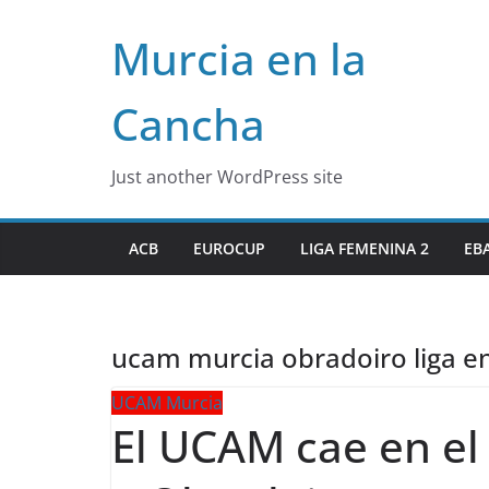
Skip
Murcia en la
to
content
Cancha
Just another WordPress site
ACB
EUROCUP
LIGA FEMENINA 2
EB
ucam murcia obradoiro liga e
UCAM Murcia
El UCAM cae en el