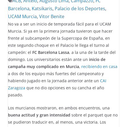
ACB
,
Antelo
,
Augusto Lima
,
Campazzo
,
FC
Barcelona
,
Katsikaris
,
Palacio de los Deportes
,
UCAM Murcia
,
Vitor Benite
No va a ser un inicio de temporada fácil para el UCAM
Murcia. Si ya en la primera jornada tuvieron que hacer
frente al subcampeón de la Supercopa de España, en
este segundo choque en el Palacio le llega el turno al
campeón: el
FC Barcelona Lassa
, a la una de la tarde del
domingo. Los universitarios están ante un
inicio de
campaña muy complicado
en Murcia
,
recibiendo en casa
a dos de los equipo más fuertes del campeonato y
habiendo jugado en la jornada anterior ante un
CAI
Zaragoza
que no dio opciones en su cancha el año
pasado.
Los murcianos mostraron, en ambos encuentros, una
buena actitud y gran intensidad
sobre el parquet que no
se pudieron traducir en, al menos, una victoria. Los