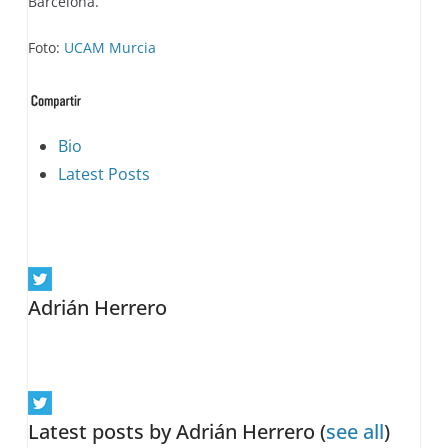
Barcelona.
Foto:
UCAM Murcia
The
Bio
following
Latest Posts
two
tabs
change
content
Adrián Herrero
below.
Latest posts by Adrián Herrero
(
see all
)