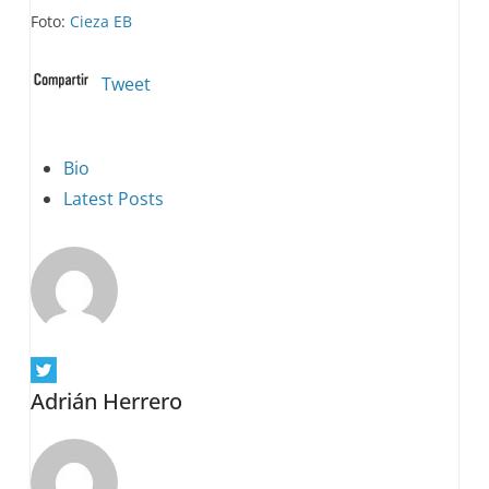
Foto:
Cieza EB
Tweet
The
Bio
following
Latest Posts
two
tabs
change
content
below.
Adrián Herrero