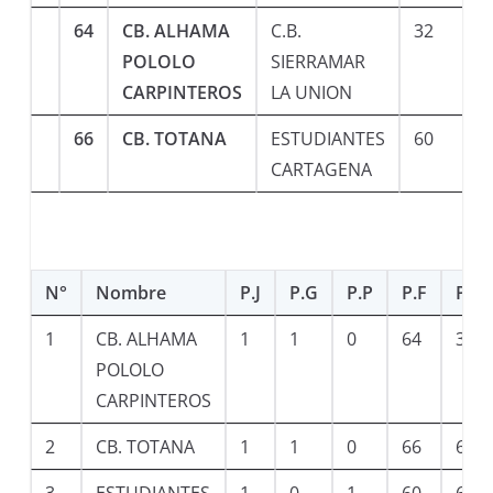
64
CB. ALHAMA
C.B.
32
POLOLO
SIERRAMAR
CARPINTEROS
LA UNION
66
CB. TOTANA
ESTUDIANTES
60
CARTAGENA
N°
Nombre
P.J
P.G
P.P
P.F
P.C
1
CB. ALHAMA
1
1
0
64
32
POLOLO
CARPINTEROS
2
CB. TOTANA
1
1
0
66
60
3
ESTUDIANTES
1
0
1
60
66