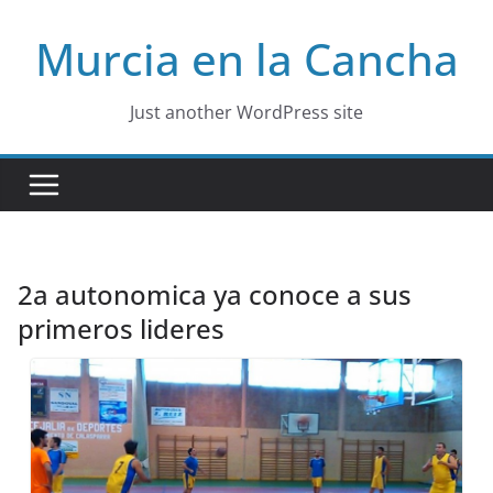
Skip
Murcia en la Cancha
to
content
Just another WordPress site
2a autonomica ya conoce a sus
primeros lideres