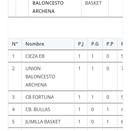
BALONCESTO
BASKET
ARCHENA
N°
Nombre
P.J
P.G
P.P
P.F
1
CIEZA EB
1
1
0
55
2
UNION
1
1
0
70
BALONCESTO
ARCHENA
3
CB FORTUNA
1
1
0
52
4
CB. BULLAS
1
0
1
46
5
JUMILLA BASKET
1
0
1
63