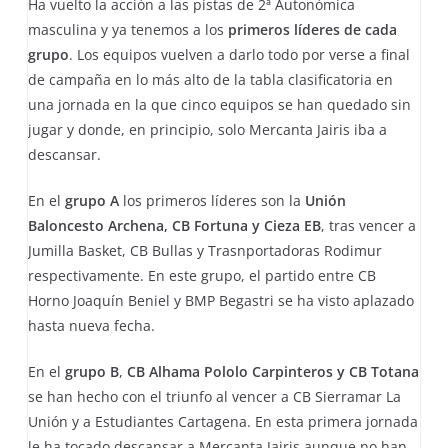
Ha vuelto la acción a las pistas de 2ª Autonómica
masculina y ya tenemos a los
primeros líderes de cada
grupo
. Los equipos vuelven a darlo todo por verse a final
de campaña en lo más alto de la tabla clasificatoria en
una jornada en la que cinco equipos se han quedado sin
jugar y donde, en principio, solo Mercanta Jairis iba a
descansar.
En el
grupo A
los primeros líderes son la
Unión
Baloncesto Archena, CB Fortuna y Cieza EB
, tras vencer a
Jumilla Basket, CB Bullas y Trasnportadoras Rodimur
respectivamente. En este grupo, el partido entre CB
Horno Joaquín Beniel y BMP Begastri se ha visto aplazado
hasta nueva fecha.
En el
grupo B
,
CB Alhama Pololo Carpinteros y CB Totana
se han hecho con el triunfo al vencer a CB Sierramar La
Unión y a Estudiantes Cartagena. En esta primera jornada
le ha tocado descansar a Mercanta Jairis aunque no han