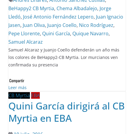
Andrés Linares
,
Antonio Sanchez Cutillas
,
BeHappy2 CB Myrtia
,
Chema Albadalejo
,
Jorge
Lledó
,
José Antonio Fernández Lepero
,
Juan Ignacio
Jasen
,
Juan Oliva
,
Juanjo Coello
,
Nico Rodríguez
,
Pepe Llorente
,
Quini García
,
Quique Navarro
,
Samuel Alcaraz
Samuel Alcaraz y Juanjo Coello defenderán un año más
los colores de BeHappy2-CB Myrtia. Lor murcianos ven
confirmada su presencia
Leer más
CB Myrtia
EBA
Quini García dirigirá al CB
Myrtia en EBA