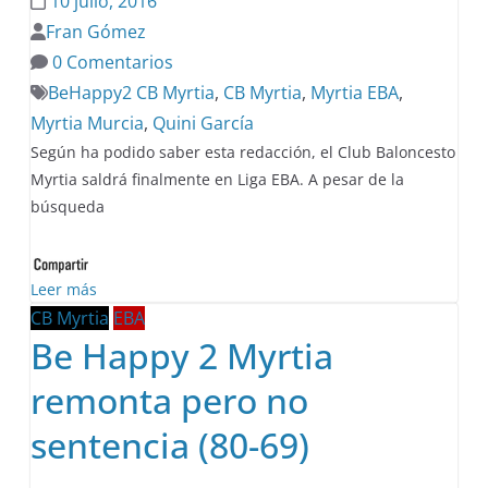
10 julio, 2016
Fran Gómez
0 Comentarios
BeHappy2 CB Myrtia
,
CB Myrtia
,
Myrtia EBA
,
Myrtia Murcia
,
Quini García
Según ha podido saber esta redacción, el Club Baloncesto
Myrtia saldrá finalmente en Liga EBA. A pesar de la
búsqueda
Leer más
CB Myrtia
EBA
Be Happy 2 Myrtia
remonta pero no
sentencia (80-69)