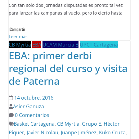
Con tan solo dos jornadas disputadas es pronto tal vez
para lanzar las campanas al vuelo, pero lo cierto hasta
Leer más
CB Myrtia
EBA
UCAM Murcia B
UPCT Cartagena
EBA: primer derbi
regional del curso y visita
de Paterna
14 octubre, 2016
Asier Ganuza
0 Comentarios
Basket Cartagena
,
CB Myrtia
,
Grupo E
,
Héctor
Piquer
,
Javier Nicolau
,
Juanpe Jiménez
,
Kuko Cruza
,