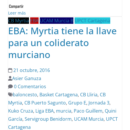
Leer más
CB Myrtia
EBA
UCAM Murcia B
UPCT Cartagena
EBA: Myrtia tiene la llave
para un coliderato
murciano
21 octubre, 2016
Asier Ganuza
0 Comentarios
baloncesto
,
Basket Cartagena
,
CB Lliria
,
CB
Myrtia
,
CB Puerto Sagunto
,
Grupo E
,
Jornada 3
,
Kuko Cruza
,
Liga EBA
,
murcia
,
Paco Guillem
,
Quini
García
,
Servigroup Benidorm
,
UCAM Murcia
,
UPCT
Cartagena