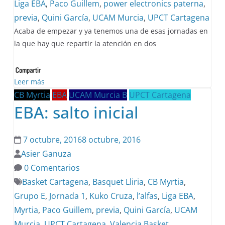
Liga EBA
,
Paco Guillem
,
power electronics paterna
,
previa
,
Quini García
,
UCAM Murcia
,
UPCT Cartagena
Acaba de empezar y ya tenemos una de esas jornadas en
la que hay que repartir la atención en dos
Leer más
CB Myrtia
EBA
UCAM Murcia B
UPCT Cartagena
EBA: salto inicial
7 octubre, 2016
8 octubre, 2016
Asier Ganuza
0 Comentarios
Basket Cartagena
,
Basquet Lliria
,
CB Myrtia
,
Grupo E
,
Jornada 1
,
Kuko Cruza
,
l’alfas
,
Liga EBA
,
Myrtia
,
Paco Guillem
,
previa
,
Quini García
,
UCAM
Murcia
,
UPCT Cartagena
,
Valencia Basket