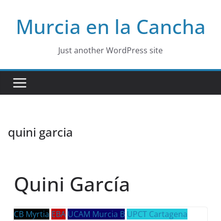
Skip
Murcia en la Cancha
to
content
Just another WordPress site
quini garcia
Quini García
CB Myrtia
EBA
UCAM Murcia B
UPCT Cartagena