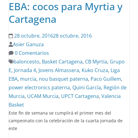
EBA: cocos para Myrtia y
Cartagena
28 octubre, 2016
28 octubre, 2016
Asier Ganuza
0 Comentarios
baloncesto
,
Basket Cartagena
,
CB Myrtia
,
Grupo
E
,
Jornada 4
,
Jovens Almassera
,
Kuko Cruza
,
Liga
EBA
,
murcia
,
nou basquet paterna
,
Paco Guillem
,
power electronics paterna
,
Quini García
,
Región de
Murcia
,
UCAM Murcia
,
UPCT Cartagena
,
Valencia
Basket
Este fin de semana se cumplirá el primer mes del
campeonato con la celebración de la cuarta jornada de
este