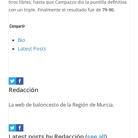
tiros libres, hasta que Campazzo dio la puntilla definitiva
con un triple. Finalmente el resultado fue de
79-90.
The
Bio
following
Latest Posts
two
tabs
change
content
Redacción
below.
La web de baloncesto de la Región de Murcia.
Latest posts by Redacción
(
see all
)