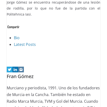
Jorge Gómez se encuentra recuperándose de una lesión
de rodilla, por lo que no fue de la partida con el
Politehnica Iasi.
The
Bio
following
Latest Posts
two
tabs
change
content
Fran Gómez
below.
Murciano y periodista, 1991. Uno de los fundadores
de Murcia en la Cancha. También he estado en
Radio Marca Murcia, TVM y Gol del Murcia. Cuando