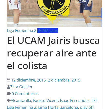
Liga Femenina 2
UCAM Jairis
El UCAM Jairis busca
recuperar aire ante
el colista
12 diciembre, 2015
12 diciembre, 2015
Zeta Guillén
0 Comentarios
Alcantarilla
,
Fausto Vicent
,
Isaac Fernandez
,
LF2
,
Liga Femenina 2
,
Lima Horta Barcelona
,
play off
,