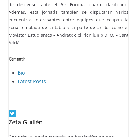
de descenso, ante el
Air Europa,
cuarto clasificado.
Además, esta jornada también se disputarán varios
encuentros interesantes entre equipos que ocupan la
zona templada de la tabla y la parte de arriba como el
Movistar Estudiantes – Andratx o el Plenilunio D. O. – Sant
Adriá.
The
Bio
following
Latest Posts
two
tabs
change
content
Zeta Guillén
below.