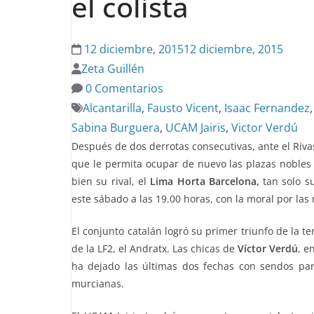
el colista
12 diciembre, 2015
12 diciembre, 2015
Zeta Guillén
0 Comentarios
Alcantarilla
,
Fausto Vicent
,
Isaac Fernandez
Sabina Burguera
,
UCAM Jairis
,
Victor Verdú
Después de dos derrotas consecutivas, ante el Rivas
que le permita ocupar de nuevo las plazas nobles d
bien su rival, el
Lima Horta Barcelona,
tan solo su
este sábado a las 19.00 horas, con la moral por las 
El conjunto catalán logró su primer triunfo de la 
de la LF2, el Andratx. Las chicas de
Víctor Verdú
, e
ha dejado las últimas dos fechas con sendos par
murcianas.