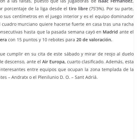
ión a las faltas, puesto que las jugadoras de
Isaac Fernández
,
r porcentaje de la liga desde el
tiro libre
(75’3%). Por su parte,
to sus centímetros en el juego interior y es el equipo dominador
l cuadro murciano quiere hacerse fuerte en casa tras una racha
 consecutivas hasta que la pasada semana cayó en
Madrid
ante el
era
con 15 puntos y 10 rebotes para
20 de valoración.
 que cumplir en su cita de este sábado y mirar de reojo al duelo
de descenso, ante el
Air Europa,
cuarto clasificado. Además, esta
interesantes entre equipos que ocupan la zona templada de la
tes – Andratx o el Plenilunio D. O. – Sant Adriá.