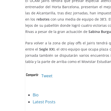
El UCAM Jairis tendrá que prestar especial atenc
entrenador del Horta Barcelona, presentan el mejo
las de Alcantarilla, tras diez jornadas, han impues
en los
rebotes
con una media de equipo de 38’3. E
lejos de su pabellón donde logró cuatro victorias
Rivas a pesar de la gran actuación de
Sabina Burgu
Para volver a la zona de play offs el Jairis tendrá
entre el
Segle XXI
, el otro equipo que ocupa plaza 
jornada también se disputarán varios encuentros 
tabla y la parte de arriba como el Movistar Estudian
Tweet
The
Bio
following
Latest Posts
two