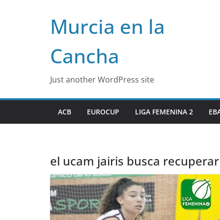
Skip
Murcia en la
to
content
Cancha
Just another WordPress site
ACB
EUROCUP
LIGA FEMENINA 2
EB
el ucam jairis busca recuperar 