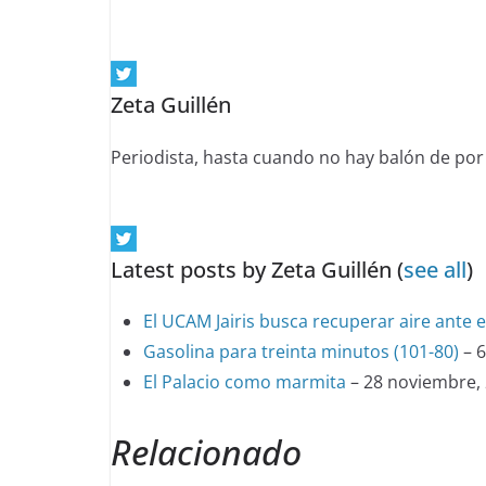
tabs
change
content
Zeta Guillén
below.
Periodista, hasta cuando no hay balón de por
Latest posts by Zeta Guillén
(
see all
)
El UCAM Jairis busca recuperar aire ante el
Gasolina para treinta minutos (101-80)
– 6
El Palacio como marmita
– 28 noviembre,
Relacionado