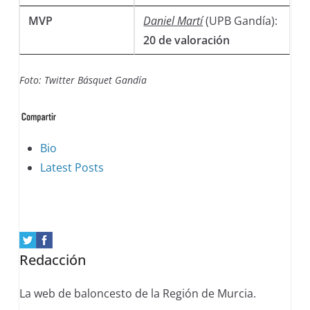
MVP
Daniel Martí
(UPB Gandía):
20 de valoración
Foto: Twitter Básquet Gandía
The
Bio
following
Latest Posts
two
tabs
change
content
Redacción
below.
La web de baloncesto de la Región de Murcia.