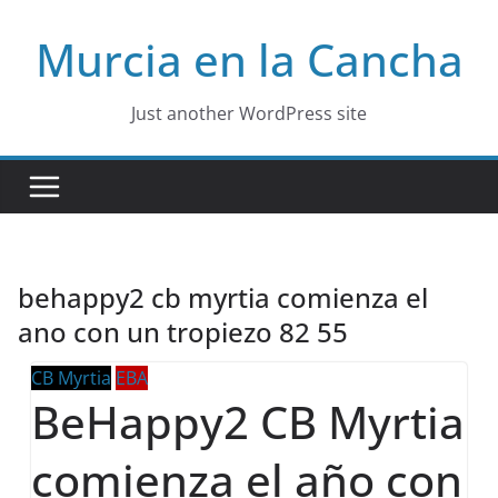
Skip
Murcia en la Cancha
to
content
Just another WordPress site
behappy2 cb myrtia comienza el
ano con un tropiezo 82 55
CB Myrtia
EBA
BeHappy2 CB Myrtia
comienza el año con