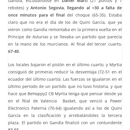
Gandía, escudándose en
Daniel Martí
(21 puntos y 7
rebotes) y
Antonio Segovia
,
llegando al +30 a falta de
once minutos para el final
del choque (65-35). Estaba
claro que no era el día de los de Quini García, que ya
vieron como Gandía remontaba en la primera vuelta en el
Príncipe de Asturias y se llevaba un partido que parecía
en la mano de los murcianos. Al final del tercer cuarto,
67-40
.
Los locales bajaron el pistón en el último cuarto, y Myrtia
consiguió de primeras reducir la desventaja (72-51 en el
ecuador del último cuarto). Las fuerzas se igualaron en el
último periodo de un partido que no tuvo historia, y que
hace que BeHappy2 CB Myrtia tenga que pensar desde ya
en el filial de Valencia Basket, que venció a Power
Electronics Paterna (70-64) igualando así a los de Quini
García en la clasificación y arrebatándoles la tercera
plaza. El partido en Gandía finalizó con un contundente
82-55
.