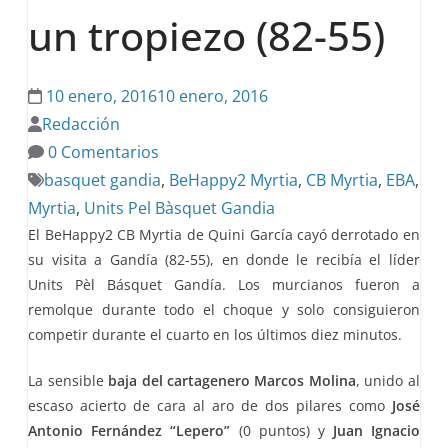
un tropiezo (82-55)
10 enero, 2016
10 enero, 2016
Redacción
0 Comentarios
basquet gandia
,
BeHappy2 Myrtia
,
CB Myrtia
,
EBA
,
Myrtia
,
Units Pel Bàsquet Gandia
El BeHappy2 CB Myrtia de Quini García cayó derrotado en
su visita a Gandía (82-55), en donde le recibía el líder
Units Pèl Básquet Gandía. Los murcianos fueron a
remolque durante todo el choque y solo consiguieron
competir durante el cuarto en los últimos diez minutos.
La sensible
baja del cartagenero Marcos Molina
, unido al
escaso acierto de cara al aro de dos pilares como
José
Antonio Fernández “Lepero”
(0 puntos) y
Juan Ignacio