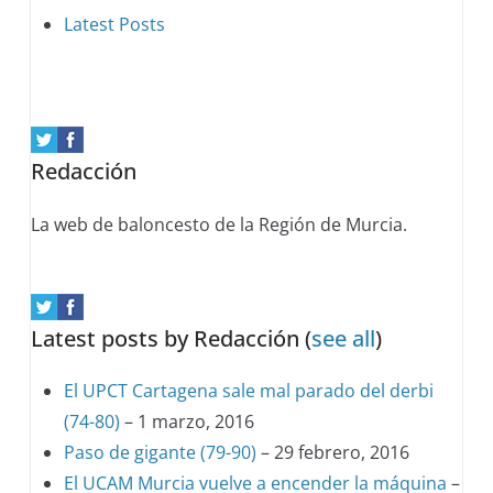
following
Latest Posts
two
tabs
change
content
Redacción
below.
La web de baloncesto de la Región de Murcia.
Latest posts by Redacción
(
see all
)
El UPCT Cartagena sale mal parado del derbi
(74-80)
– 1 marzo, 2016
Paso de gigante (79-90)
– 29 febrero, 2016
El UCAM Murcia vuelve a encender la máquina
–