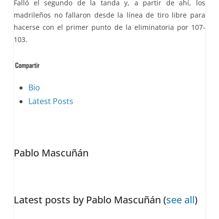
Falló el segundo de la tanda y, a partir de ahí, los
madrileños no fallaron desde la línea de tiro libre para
hacerse con el primer punto de la eliminatoria por 107-
103.
The
Bio
following
Latest Posts
two
tabs
change
Pablo Mascuñán
content
below.
Latest posts by Pablo Mascuñán
(
see all
)