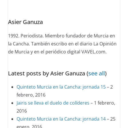
tabs
change
Asier Ganuza
content
below.
1992. Periodista. Miembro fundador de Murcia en
la Cancha. También escribo en el diario La Opinión
de Murcia y en el periódico digital VAVEL.com.
Latest posts by Asier Ganuza
(
see all
)
Quinteto Murcia en la Cancha: jornada 15
– 2
febrero, 2016
Jairis se lleva el duelo de colíderes
– 1 febrero,
2016
Quinteto Murcia en la Cancha: jornada 14
– 25
enero, 2016