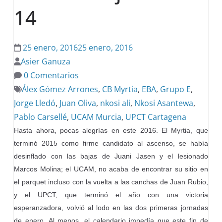
14
25 enero, 2016
25 enero, 2016
Asier Ganuza
0 Comentarios
Álex Gómez Arrones
,
CB Myrtia
,
EBA
,
Grupo E
,
Jorge Lledó
,
Juan Oliva
,
nkosi ali
,
Nkosi Asantewa
,
Pablo Carsellé
,
UCAM Murcia
,
UPCT Cartagena
Hasta ahora, pocas alegrías en este 2016. El Myrtia, que
terminó 2015 como firme candidato al ascenso, se había
desinflado con las bajas de Juani Jasen y el lesionado
Marcos Molina; el UCAM, no acaba de encontrar su sitio en
el parquet incluso con la vuelta a las canchas de Juan Rubio,
y el UPCT, que terminó el año con una victoria
esperanzadora, volvió al lodo en las dos primeras jornadas
de enero. Al menos, el calendario impedía que este fin de