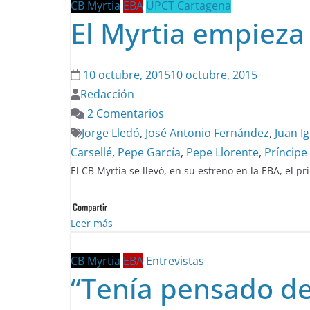
CB Myrtia
EBA
UPCT Cartagena
El Myrtia empieza
10 octubre, 2015
10 octubre, 2015
Redacción
2 Comentarios
Jorge Lledó
,
José Antonio Fernández
,
Juan I
Carsellé
,
Pepe García
,
Pepe Llorente
,
Príncipe
El CB Myrtia se llevó, en su estreno en la EBA, el 
Leer más
CB Myrtia
EBA
Entrevistas
“Tenía pensado de