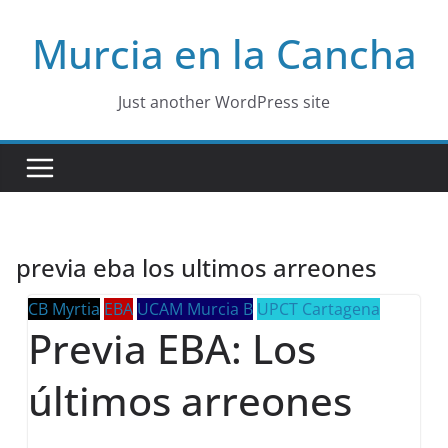
Skip
Murcia en la Cancha
to
content
Just another WordPress site
previa eba los ultimos arreones
CB Myrtia
EBA
UCAM Murcia B
UPCT Cartagena
Previa EBA: Los
últimos arreones