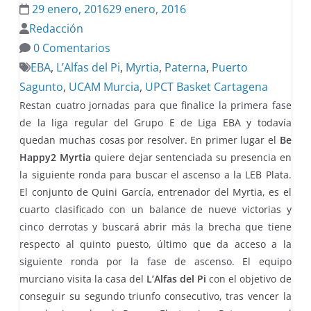
29 enero, 2016
29 enero, 2016
Redacción
0 Comentarios
EBA
,
L’Alfas del Pi
,
Myrtia
,
Paterna
,
Puerto
Sagunto
,
UCAM Murcia
,
UPCT Basket Cartagena
Restan cuatro jornadas para que finalice la primera fase
de la liga regular del Grupo E de Liga EBA y todavía
quedan muchas cosas por resolver. En primer lugar el
Be
Happy2 Myrtia
quiere dejar sentenciada su presencia en
la siguiente ronda para buscar el ascenso a la LEB Plata.
El conjunto de Quini García, entrenador del Myrtia, es el
cuarto clasificado con un balance de nueve victorias y
cinco derrotas y buscará abrir más la brecha que tiene
respecto al quinto puesto, último que da acceso a la
siguiente ronda por la fase de ascenso. El equipo
murciano visita la casa del
L’Alfas del Pi
con el objetivo de
conseguir su segundo triunfo consecutivo, tras vencer la