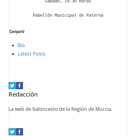
Sábado, 19.30 horas
Pabellón Municipal de Paterna
The
Bio
following
Latest Posts
two
tabs
change
content
Redacción
below.
La web de baloncesto de la Región de Murcia.