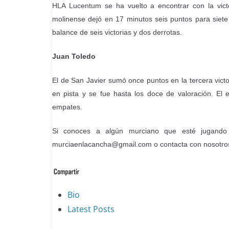
HLA Lucentum se ha vuelto a encontrar con la victo
molinense dejó en 17 minutos seis puntos para siete
balance de seis victorias y dos derrotas.
Juan Toledo
El de San Javier sumó once puntos en la tercera vict
en pista y se fue hasta los doce de valoración. El e
empates.
Si conoces a algún murciano que esté jugand
murciaenlacancha@gmail.com o contacta con nosotros 
The
Bio
following
Latest Posts
two