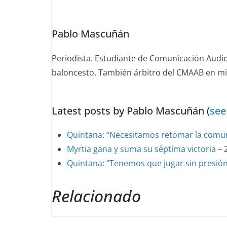
tabs
change
Pablo Mascuñán
content
below.
Periodista. Estudiante de Comunicación Audiov
baloncesto. También árbitro del CMAAB en mis
Latest posts by Pablo Mascuñán
(
see 
Quintana: “Necesitamos retomar la comun
Myrtia gana y suma su séptima victoria
– 
Quintana: “Tenemos que jugar sin presió
Relacionado