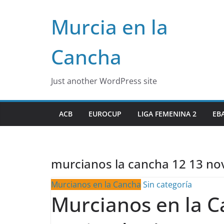
Skip
Murcia en la
to
content
Cancha
Just another WordPress site
ACB
EUROCUP
LIGA FEMENINA 2
EB
murcianos la cancha 12 13 n
Murcianos en la Cancha
Sin categoría
Murcianos en la C