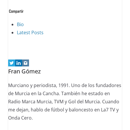
The
Bio
following
Latest Posts
two
tabs
change
content
Fran Gómez
below.
Murciano y periodista, 1991. Uno de los fundadores
de Murcia en la Cancha. También he estado en
Radio Marca Murcia, TVM y Gol del Murcia. Cuando
me dejan, hablo de fútbol y baloncesto en La7 TV y
Onda Cero.