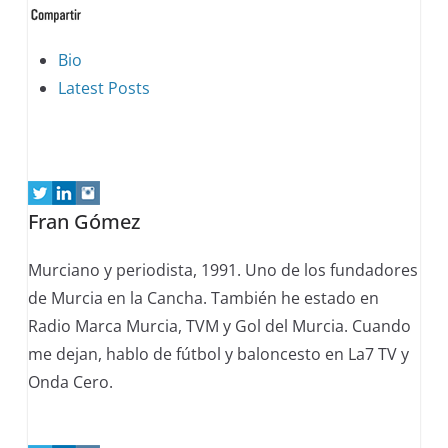
The
Bio
following
Latest Posts
two
tabs
change
content
Fran Gómez
below.
Murciano y periodista, 1991. Uno de los fundadores
de Murcia en la Cancha. También he estado en
Radio Marca Murcia, TVM y Gol del Murcia. Cuando
me dejan, hablo de fútbol y baloncesto en La7 TV y
Onda Cero.