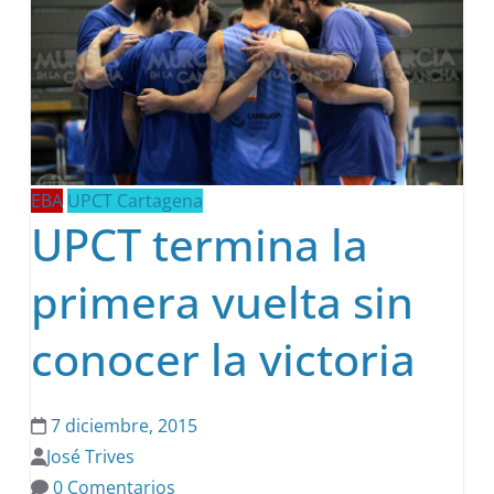
EBA
UPCT Cartagena
UPCT termina la
primera vuelta sin
conocer la victoria
7 diciembre, 2015
José Trives
0 Comentarios