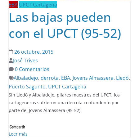
EBA
UPCT Cartagena
Las bajas pueden
con el UPCT (95-52)
26 octubre, 2015
José Trives
0 Comentarios
Albaladejo
,
derrota
,
EBA
,
Jovens Almassera
,
Lledó
,
Puerto Sagunto
,
UPCT Cartagena
Sin Lledó y Albaladejo, pilares maestros del UPCT, los
cartageneros sufrieron una derrota contundente por
parte del Jovens Almassera (95-52),
Leer más