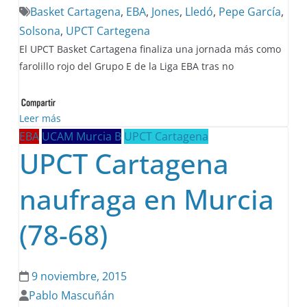
Basket Cartagena
,
EBA
,
Jones
,
Lledó
,
Pepe García
,
Solsona
,
UPCT Cartegena
El UPCT Basket Cartagena finaliza una jornada más como
farolillo rojo del Grupo E de la Liga EBA tras no
Leer más
EBA
UCAM Murcia B
UPCT Cartagena
UPCT Cartagena
naufraga en Murcia
(78-68)
9 noviembre, 2015
Pablo Mascuñán