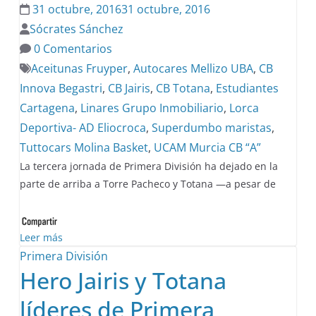
31 octubre, 2016
31 octubre, 2016
Sócrates Sánchez
0 Comentarios
Aceitunas Fruyper
,
Autocares Mellizo UBA
,
CB
Innova Begastri
,
CB Jairis
,
CB Totana
,
Estudiantes
Cartagena
,
Linares Grupo Inmobiliario
,
Lorca
Deportiva- AD Eliocroca
,
Superdumbo maristas
,
Tuttocars Molina Basket
,
UCAM Murcia CB “A”
La tercera jornada de Primera División ha dejado en la
parte de arriba a Torre Pacheco y Totana —a pesar de
Leer más
Primera División
Hero Jairis y Totana
líderes de Primera