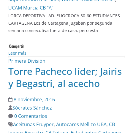
UCAM Murcia CB “A”
LORCA DEPORTIVA –AD. ELIOCROCA 50-60 ESTUDIANTES
CARTAGENA Los de Cartagena jugaban por segunda
semana consecutiva fuera de casa, pero esta
Leer más
Primera División
Torre Pacheco líder; Jairis
y Begastri, al acecho
8 noviembre, 2016
Sócrates Sánchez
0 Comentarios
Aceitunas Fruyper
,
Autocares Mellizo UBA
,
CB
Innova Begastri
,
CB Totana
,
Estudiantes Cartagena
,