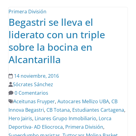
Primera División
Begastri se lleva el
liderato con un triple
sobre la bocina en
Alcantarilla
14 noviembre, 2016
Sócrates Sánchez
0 Comentarios
Aceitunas Fruyper
,
Autocares Mellizo UBA
,
CB
Innova Begastri
,
CB Totana
,
Estudiantes Cartagena
,
Hero Jairis
,
Linares Grupo Inmobiliario
,
Lorca
Deportiva- AD Eliocroca
,
Primera División
,
Superdumbo maristas
,
Tuttocars Molina Basket
,