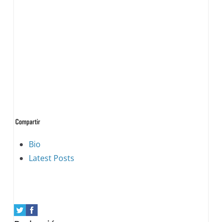
The
Bio
following
Latest Posts
two
tabs
change
content