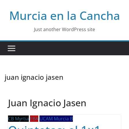
Skip
Murcia en la Cancha
to
content
Just another WordPress site
juan ignacio jasen
Juan Ignacio Jasen
CB Myrtia
EBA
UCAM Murcia B