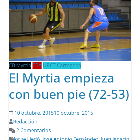
CB Myrtia
EBA
UPCT Cartagena
El Myrtia empieza
con buen pie (72-53)
10 octubre, 2015
10 octubre, 2015
Redacción
2 Comentarios
Jorge Lledó
,
José Antonio Fernández
,
Juan Ignacio