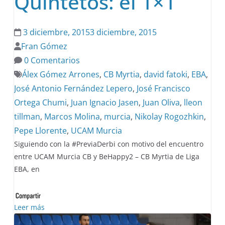
Quintetos: el 1×1
3 diciembre, 2015
3 diciembre, 2015
Fran Gómez
0 Comentarios
Álex Gómez Arrones
,
CB Myrtia
,
david fatoki
,
EBA
,
José Antonio Fernández Lepero
,
José Francisco
Ortega Chumi
,
Juan Ignacio Jasen
,
Juan Oliva
,
lleon
tillman
,
Marcos Molina
,
murcia
,
Nikolay Rogozhkin
,
Pepe Llorente
,
UCAM Murcia
Siguiendo con la #PreviaDerbi con motivo del encuentro
entre UCAM Murcia CB y BeHappy2 – CB Myrtia de Liga
EBA, en
Leer más