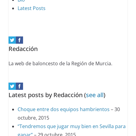
following
Latest Posts
two
tabs
change
content
Redacción
below.
La web de baloncesto de la Región de Murcia.
Latest posts by Redacción
(
see all
)
Choque entre dos equipos hambrientos
– 30
octubre, 2015
“Tendremos que jugar muy bien en Sevilla para
ganar”
– 29 octubre, 2015