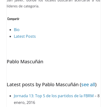
San javier, donde los locales buscarán acercarse a los
líderes de categoría.
The
Bio
following
Latest Posts
two
tabs
change
Pablo Mascuñán
content
below.
Latest posts by Pablo Mascuñán
(
see all
)
Jornada 13: Top 5 de los partidos de la FBRM
– 8
enero, 2016