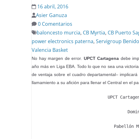
16 abril, 2016
Asier Ganuza
0 Comentarios
baloncesto murcia
,
CB Myrtia
,
CB Puerto Sa
power electronics paterna
,
Servigroup Benid
Valencia Basket
No hay margen de error.
UPCT Cartagena
debe imp
año más en Liga EBA. Todo lo que no sea una victoria 
de ventaja sobre el cuadro departamental– implicará 
llamamiento a su afición para llenar el Central en el p
UPCT Cartage
Domi
Pabellón M