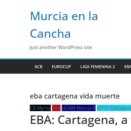
Skip
Murcia en la
to
content
Cancha
Just another WordPress site
ACB
EUROCUP
LIGA FEMENINA 2
EB
eba cartagena vida muerte
CB Myrtia
EBA
UCAM Murcia B
UPCT Cartagen
EBA: Cartagena, a