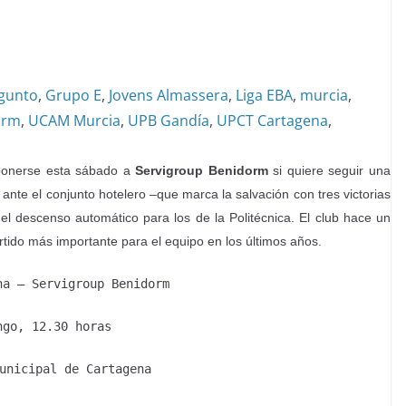
gunto
,
Grupo E
,
Jovens Almassera
,
Liga EBA
,
murcia
,
orm
,
UCAM Murcia
,
UPB Gandía
,
UPCT Cartagena
,
onerse esta sábado a
Servigroup Benidorm
si quiere seguir una
ante el conjunto hotelero –que marca la salvación con tres victorias
el descenso automático para los de la Politécnica. El club hace un
artido más importante para el equipo en los últimos años.
na – Servigroup Benidorm
ngo, 12.30 horas
unicipal de Cartagena