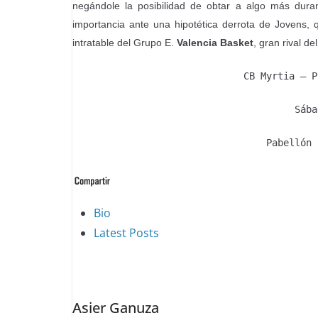
negándole la posibilidad de obtar a algo más durant
importancia ante una hipotética derrota de Jovens, q
intratable del Grupo E.
Valencia Basket
, gran rival d
CB Myrtia – P
Sába
Pabellón 
The
Bio
following
Latest Posts
two
tabs
change
Asier Ganuza
content