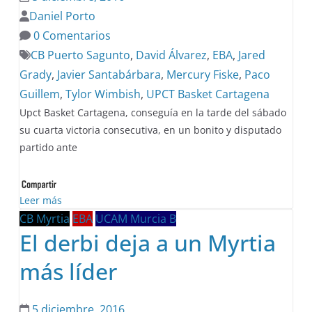
Daniel Porto
0 Comentarios
CB Puerto Sagunto
,
David Álvarez
,
EBA
,
Jared
Grady
,
Javier Santabárbara
,
Mercury Fiske
,
Paco
Guillem
,
Tylor Wimbish
,
UPCT Basket Cartagena
Upct Basket Cartagena, conseguía en la tarde del sábado
su cuarta victoria consecutiva, en un bonito y disputado
partido ante
Leer más
CB Myrtia
EBA
UCAM Murcia B
El derbi deja a un Myrtia
más líder
5 diciembre, 2016