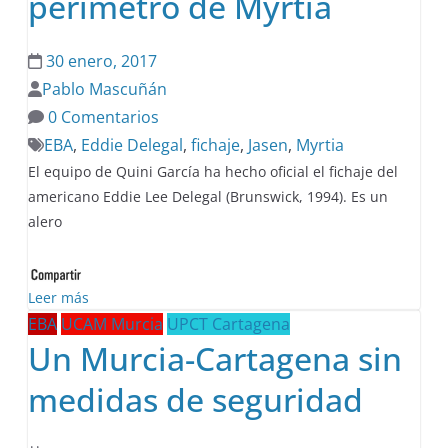
perímetro de Myrtia
30 enero, 2017
Pablo Mascuñán
0 Comentarios
EBA
,
Eddie Delegal
,
fichaje
,
Jasen
,
Myrtia
El equipo de Quini García ha hecho oficial el fichaje del
americano Eddie Lee Delegal (Brunswick, 1994). Es un
alero
Leer más
EBA
UCAM Murcia
UPCT Cartagena
Un Murcia-Cartagena sin
medidas de seguridad