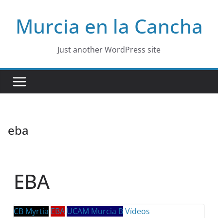
Skip
Murcia en la Cancha
to
content
Just another WordPress site
eba
EBA
CB Myrtia
EBA
UCAM Murcia B
Vídeos