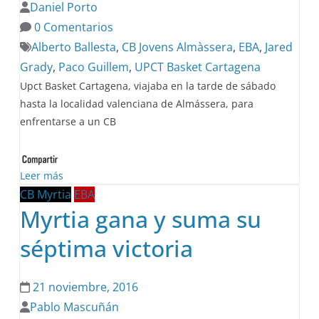
Daniel Porto
0 Comentarios
Alberto Ballesta
,
CB Jovens Almàssera
,
EBA
,
Jared
Grady
,
Paco Guillem
,
UPCT Basket Cartagena
Upct Basket Cartagena, viajaba en la tarde de sábado
hasta la localidad valenciana de Almássera, para
enfrentarse a un CB
Leer más
CB Myrtia
EBA
Myrtia gana y suma su
séptima victoria
21 noviembre, 2016
Pablo Mascuñán