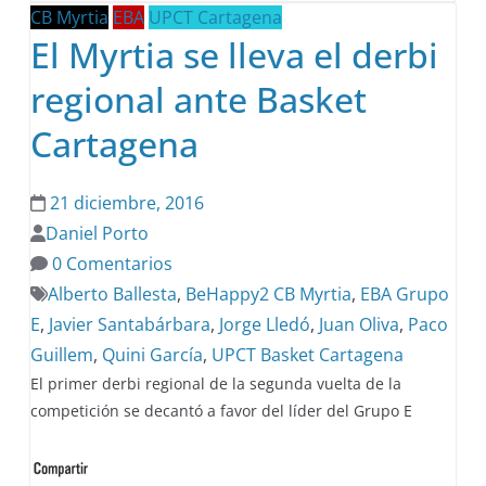
CB Myrtia
EBA
UPCT Cartagena
El Myrtia se lleva el derbi
regional ante Basket
Cartagena
21 diciembre, 2016
Daniel Porto
0 Comentarios
Alberto Ballesta
,
BeHappy2 CB Myrtia
,
EBA Grupo
E
,
Javier Santabárbara
,
Jorge Lledó
,
Juan Oliva
,
Paco
Guillem
,
Quini García
,
UPCT Basket Cartagena
El primer derbi regional de la segunda vuelta de la
competición se decantó a favor del líder del Grupo E