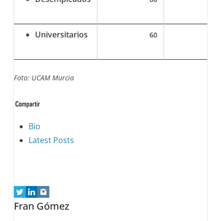
Universitarios
60
Foto: UCAM Murcia
The
Bio
following
Latest Posts
two
tabs
change
content
Fran Gómez
below.