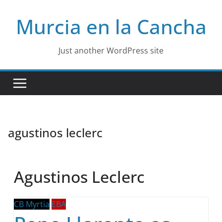
Skip
Murcia en la Cancha
to
content
Just another WordPress site
agustinos leclerc
Agustinos Leclerc
CB Myrtia
EBA