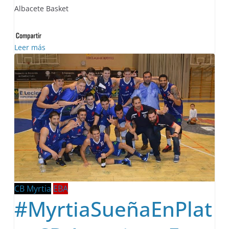
Albacete Basket
Leer más
CB Myrtia
EBA
#MyrtiaSueñaEnPlat