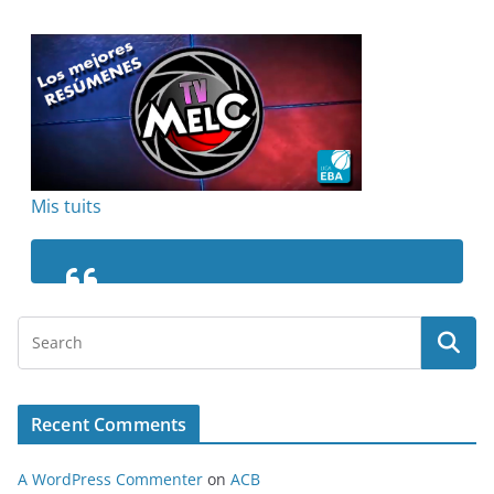
Mis tuits
Recent Comments
A WordPress Commenter
on
ACB