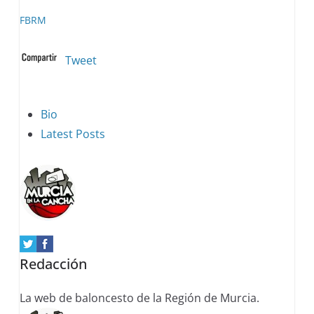
FBRM
Tweet
The
Bio
following
Latest Posts
two
tabs
change
content
below.
Redacción
La web de baloncesto de la Región de Murcia.