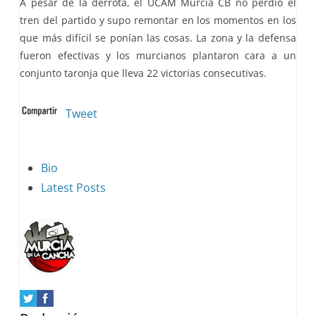
A pesar de la derrota, el UCAM Murcia CB no perdió el
tren del partido y supo remontar en los momentos en los
que más difícil se ponían las cosas. La zona y la defensa
fueron efectivas y los murcianos plantaron cara a un
conjunto taronja que lleva 22 victorias consecutivas.
Tweet
The
Bio
following
Latest Posts
two
tabs
change
content
below.