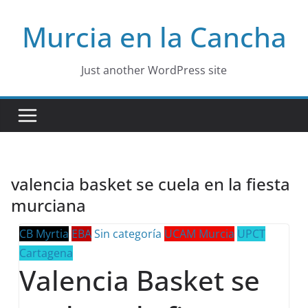
Skip
Murcia en la Cancha
to
content
Just another WordPress site
valencia basket se cuela en la fiesta
murciana
CB Myrtia
EBA
Sin categoría
UCAM Murcia
UPCT
Cartagena
Valencia Basket se