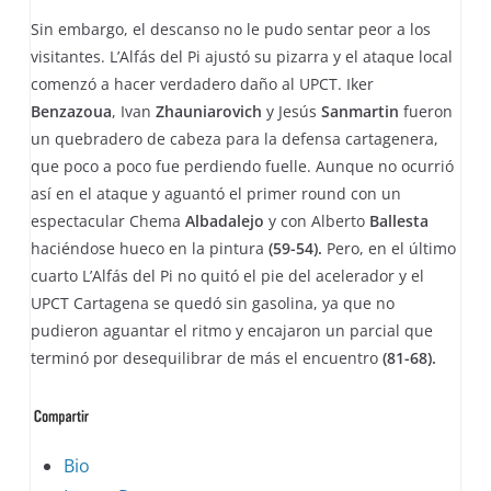
Sin embargo, el descanso no le pudo sentar peor a los
visitantes. L’Alfás del Pi ajustó su pizarra y el ataque local
comenzó a hacer verdadero daño al UPCT. Iker
Benzazoua
, Ivan
Zhauniarovich
y Jesús
Sanmartin
fueron
un quebradero de cabeza para la defensa cartagenera,
que poco a poco fue perdiendo fuelle. Aunque no ocurrió
así en el ataque y aguantó el primer round con un
espectacular Chema
Albadalejo
y con Alberto
Ballesta
haciéndose hueco en la pintura
(59-54).
Pero, en el último
cuarto L’Alfás del Pi no quitó el pie del acelerador y el
UPCT Cartagena se quedó sin gasolina, ya que no
pudieron aguantar el ritmo y encajaron un parcial que
terminó por desequilibrar de más el encuentro
(81-68).
The
Bio