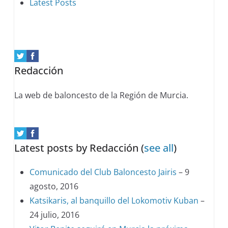
following
Latest Posts
two
tabs
change
content
Redacción
below.
La web de baloncesto de la Región de Murcia.
Latest posts by Redacción
(
see all
)
Comunicado del Club Baloncesto Jairis
– 9
agosto, 2016
Katsikaris, al banquillo del Lokomotiv Kuban
–
24 julio, 2016