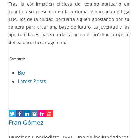
Tras la confirmación oficiosa del equipo portuario en
cuanto a su presencia en la próxima temporada de Liga
EBA, los de la ciudad portuaria siguen apostando por su
cantera para crear una base de futuro. La juventud y las
oportunidades parecen destacar en el próximo proyecto
del baloncesto cartagenero.
The
Bio
following
Latest Posts
two
tabs
change
content
Fran Gómez
below.
Murciano y periodista, 1991. Uno de los fundadores