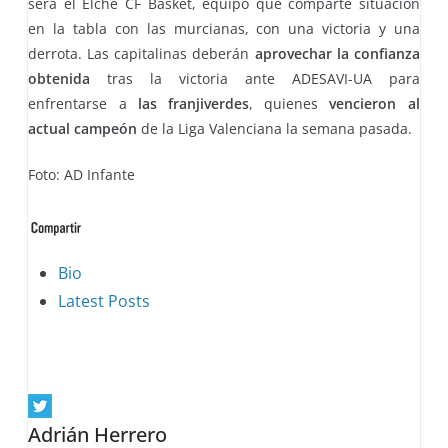
será el Elche CF Basket, equipo que comparte situación
en la tabla con las murcianas, con una victoria y una
derrota. Las capitalinas deberán
aprovechar la confianza
obtenida
tras la victoria ante ADESAVI-UA para
enfrentarse a
las franjiverdes
, quienes
vencieron al
actual campeón
de la Liga Valenciana la semana pasada.
Foto: AD Infante
The
Bio
following
Latest Posts
two
tabs
change
content
Adrián Herrero
below.