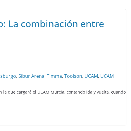
o: La combinación entre
rsburgo
,
Sibur Arena
,
Timma
,
Toolson
,
UCAM
,
UCAM
on la que cargará el UCAM Murcia, contando ida y vuelta, cuando