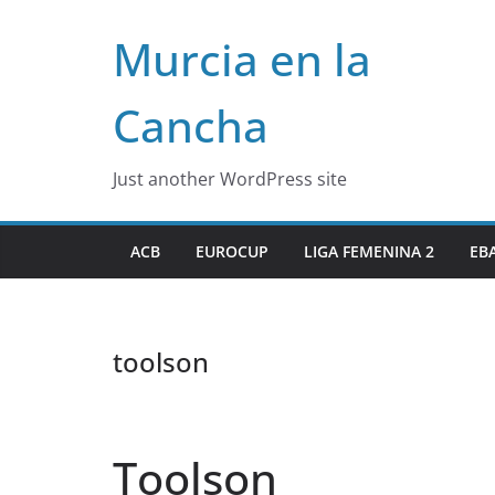
Skip
Murcia en la
to
content
Cancha
Just another WordPress site
ACB
EUROCUP
LIGA FEMENINA 2
EB
toolson
Toolson