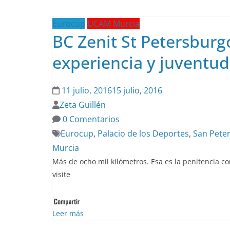
Eurocup
UCAM Murcia
BC Zenit St Petersburg
experiencia y juventud
11 julio, 2016
15 julio, 2016
Zeta Guillén
0 Comentarios
Eurocup
,
Palacio de los Deportes
,
San Pete
Murcia
Más de ocho mil kilómetros. Esa es la penitencia c
visite
Leer más