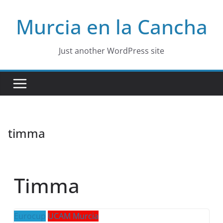
Skip
Murcia en la Cancha
to
content
Just another WordPress site
timma
Timma
Eurocup
UCAM Murcia