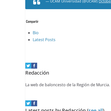
— UCAM Universidad (@UCAM)
October
The
Bio
following
Latest Posts
two
tabs
change
content
Redacción
below.
La web de baloncesto de la Región de Murcia.
Latest posts by Redacción
(
see all
)