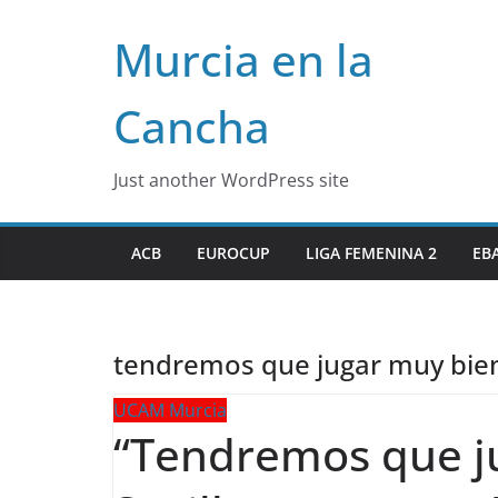
Skip
Murcia en la
to
content
Cancha
Just another WordPress site
ACB
EUROCUP
LIGA FEMENINA 2
EB
tendremos que jugar muy bien 
UCAM Murcia
“Tendremos que j