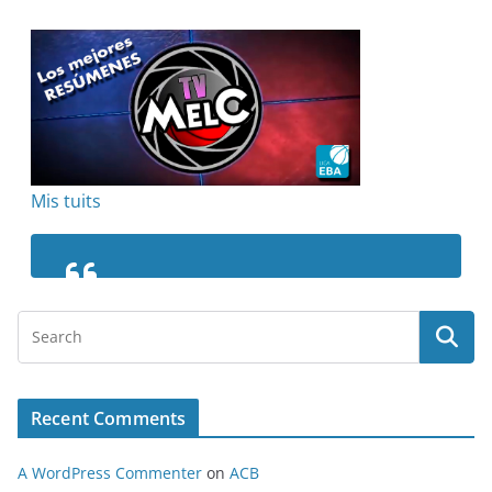
Mis tuits
Recent Comments
A WordPress Commenter
on
ACB