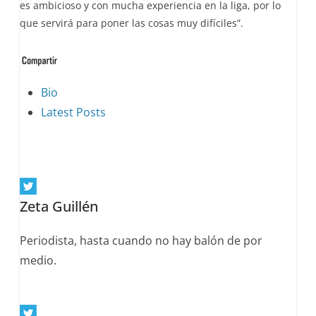
es ambicioso y con mucha experiencia en la liga, por lo
que servirá para poner las cosas muy difíciles”.
The
Bio
following
Latest Posts
two
tabs
change
content
Zeta Guillén
below.
Periodista, hasta cuando no hay balón de por
medio.