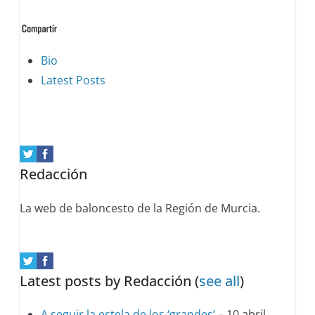
The
Bio
following
Latest Posts
two
tabs
change
content
Redacción
below.
La web de baloncesto de la Región de Murcia.
Latest posts by Redacción
(
see all
)
A seguir la estela de los ‘grandes’
– 10 abril,