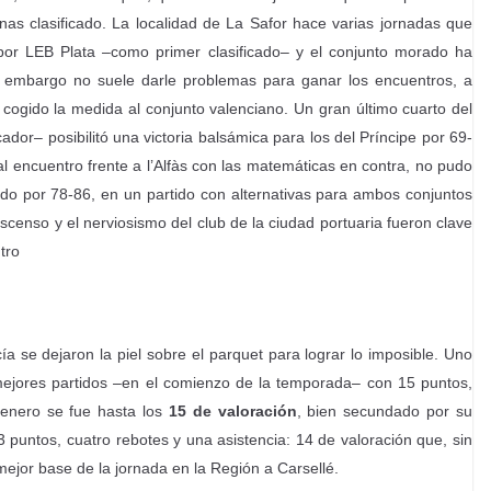
s clasificado. La localidad de La Safor hace varias jornadas que
por LEB Plata –como primer clasificado– y el conjunto morado ha
in embargo no suele darle problemas para ganar los encuentros, a
 cogido la medida al conjunto valenciano. Un gran último cuarto del
dor– posibilitó una victoria balsámica para los del Príncipe por 69-
l encuentro frente a l’Alfàs con las matemáticas en contra, no pudo
do por 78-86, en un partido con alternativas para ambos conjuntos
escenso y el nerviosismo del club de la ciudad portuaria fueron clave
tro
se dejaron la piel sobre el parquet para lograr lo imposible. Uno
mejores partidos –en el comienzo de la temporada– con 15 puntos,
genero se fue hasta los
15 de valoración
, bien secundado por su
 puntos, cuatro rebotes y una asistencia: 14 de valoración que, sin
mejor base de la jornada en la Región a Carsellé.