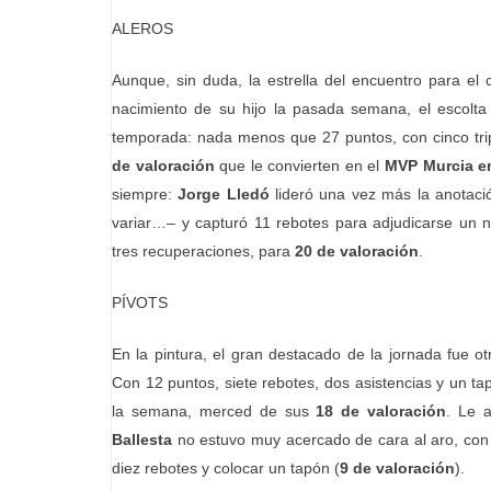
ALEROS
Aunque, sin duda, la estrella del encuentro para el 
nacimiento de su hijo la pasada semana, el escolt
temporada: nada menos que 27 puntos, con cinco tripl
de valoración
que le convierten en el
MVP Murcia e
siempre:
Jorge Lledó
lideró una vez más la anotaci
variar…– y capturó 11 rebotes para adjudicarse un n
tres recuperaciones, para
20 de valoración
.
PÍVOTS
En la pintura, el gran destacado de la jornada fue 
Con 12 puntos, siete rebotes, dos asistencias y un ta
la semana, merced de sus
18 de valoración
. Le 
Ballesta
no estuvo muy acercado de cara al aro, con 
diez rebotes y colocar un tapón (
9 de valoración
).