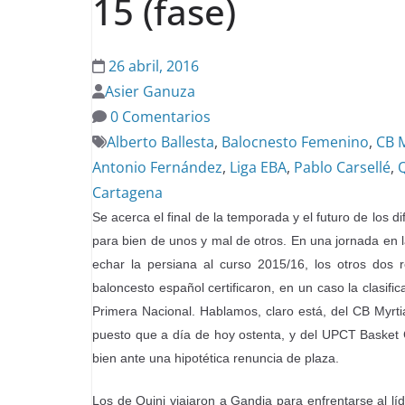
15 (fase)
26 abril, 2016
Asier Ganuza
0 Comentarios
Alberto Ballesta
,
Balocnesto Femenino
,
CB M
Antonio Fernández
,
Liga EBA
,
Pablo Carsellé
,
Q
Cartagena
Se acerca el final de la temporada y el futuro de los
para bien de unos y mal de otros. En una jornada e
echar la persiana al curso 2015/16, los otros dos r
baloncesto español certificaron, en un caso la clasif
Primera Nacional. Hablamos, claro está, del CB Myrt
puesto que a día de hoy ostenta, y del UPCT Basket C
bien ante una hipotética renuncia de plaza.
Los de Quini viajaron a Gandia para enfrentarse al lí