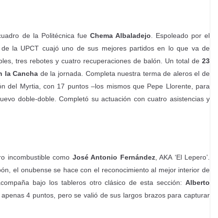
cuadro de la Politécnica fue
Chema Albaladejo
. Espoleado por el
a de la UPCT cuajó uno de sus mejores partidos en lo que va de
es, tres rebotes y cuatro recuperaciones de balón. Un total de
23
n la Cancha
de la jornada. Completa nuestra terma de aleros el de
ón del Myrtia, con 17 puntos –los mismos que Pepe Llorente, para
uevo doble-doble. Completó su actuación con cuatro asistencias y
otro incombustible como
José Antonio Fernández
, AKA ‘El Lepero’.
pón, el onubense se hace con el reconocimiento al mejor interior de
acompaña bajo los tableros otro clásico de esta sección:
Alberto
apenas 4 puntos, pero se valió de sus largos brazos para capturar