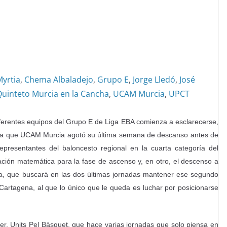
yrtia
,
Chema Albaladejo
,
Grupo E
,
Jorge Lledó
,
José
uinteto Murcia en la Cancha
,
UCAM Murcia
,
UPCT
 diferentes equipos del Grupo E de Liga EBA comienza a esclarecerse,
n la que UCAM Murcia agotó su última semana de descanso antes de
epresentantes del baloncesto regional en la cuarta categoría del
icación matemática para la fase de ascenso y, en otro, el descenso a
ia, que buscará en las dos últimas jornadas mantener ese segundo
artagena, al que lo único que le queda es luchar por posicionarse
der, Units Pel Bàsquet, que hace varias jornadas que solo piensa en