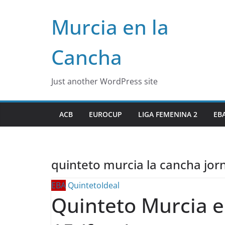
Skip
Murcia en la
to
content
Cancha
Just another WordPress site
ACB
EUROCUP
LIGA FEMENINA 2
EB
quinteto murcia la cancha jor
EBA
QuintetoIdeal
Quinteto Murcia e