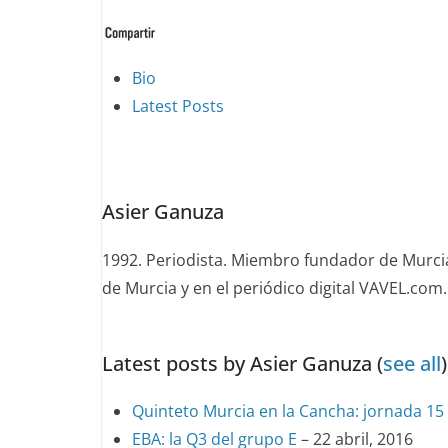
The
Bio
following
Latest Posts
two
tabs
change
Asier Ganuza
content
below.
1992. Periodista. Miembro fundador de Murcia
de Murcia y en el periódico digital VAVEL.com.
Latest posts by Asier Ganuza
(
see all
)
Quinteto Murcia en la Cancha: jornada 15 
EBA: la Q3 del grupo E
– 22 abril, 2016