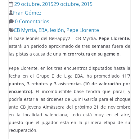
29 octubre, 2015
29 octubre, 2015
Fran Gómez
0 Comentarios
CB Myrtia
,
EBA
,
lesión
,
Pepe Llorente
El base leonés del BeHappy2 – CB Myrtia,
Pepe Llorente
,
estará un periodo aproximado de tres semanas fuera de
las pistas a causa de una
microrrotura en su gemelo
.
Pepe Llorente, en los tres encuentros disputados hasta la
fecha en el Grupo E de Liga EBA, ha promediado
11’7
puntos, 3 rebotes y 3 asistencias (10 de valoración por
encuentro)
. El incombustible base tendrá que parar, y
podría estar a las órdenes de Quini García para el choque
ante CB Jovens Almàssera del próximo 21 de noviembre
en la localidad valenciana; todo está muy en el aire,
puesto que el jugador está en la primera etapa de su
recuperación.