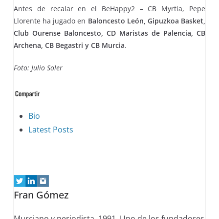
Antes de recalar en el BeHappy2 – CB Myrtia, Pepe
Llorente ha jugado en
Baloncesto León, Gipuzkoa Basket,
Club Ourense Baloncesto, CD Maristas de Palencia, CB
Archena, CB Begastri y CB Murcia
.
Foto: Julio Soler
The
Bio
following
Latest Posts
two
tabs
change
content
Fran Gómez
below.
Murciano y periodista, 1991. Uno de los fundadores